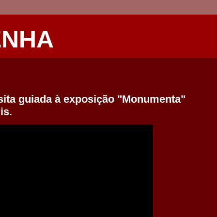
ENHA
sita guiada à exposição "Monumenta"
is.