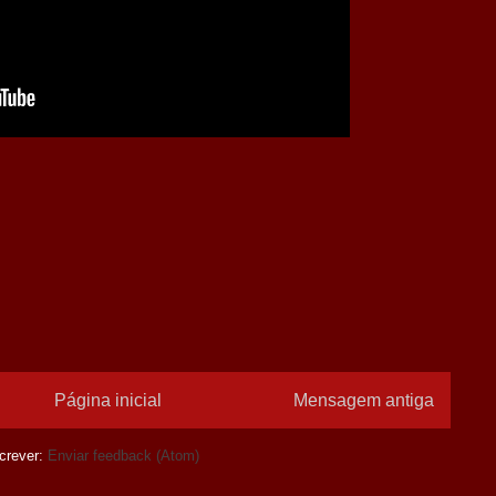
Página inicial
Mensagem antiga
crever:
Enviar feedback (Atom)